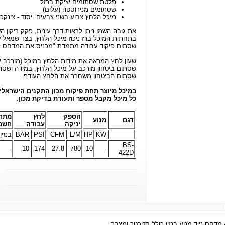
פלטת שסתומים יציקת ברזל
שסתומים מנירוסטה (עלים)
מיכל הלחץ צבוע בשני צבעים: יסוד - צינקכ
את גובה השמן ניתן לראות דרך עינית, פקק ריקון 
בתחתית המיכל ברז ניכוז מיכל הלחץ, בצד שמאל של
שסתום פיקוד עבודה מתמדת "מכניס את המדחס לע
שעון לחץ המראה את מידות הלחץ במיכל (מורכב ע
שסתום ביטחון מורכב על מיכל הלחץ, במידה ושסת
שסתום הביטחון משחרר את הלחץ העודף.
במיכל מיוצר תחת פיקוח מכון התקנים הישראלי.
כל מיכל מקבל מספר ותעודת בדיקת מכון.
הספק
לחץ
מתח
דגם
מנוע
יניקה
עבודה
חשמ
KW
HP
L/M
CFM
PSI
BAR
בנזין
BS-
-
10
174
27.8
780
10
-
422D
מדחס נייד מנוע בנזין כולל סטרטר ומצבר