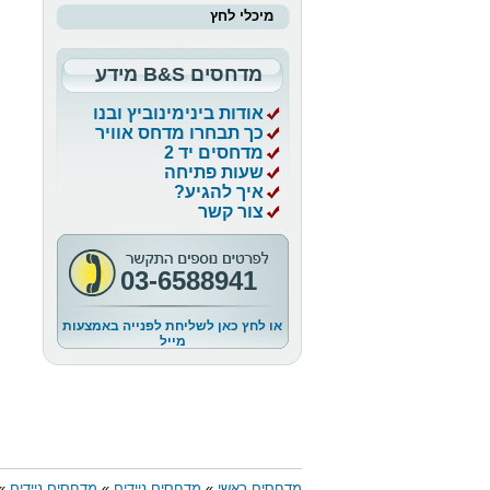
מיכלי לחץ
מדחסים B&S מידע
אודות בינימינוביץ ובנו
כך תבחרו מדחס אוויר
מדחסים יד 2
שעות פתיחה
איך להגיע?
צור קשר
03-6588941
או לחץ כאן לשליחת לפנייה באמצעות
מייל
מדחסים ראשי
»
מדחסים ניידים
»
מדחסים ניידים
» 