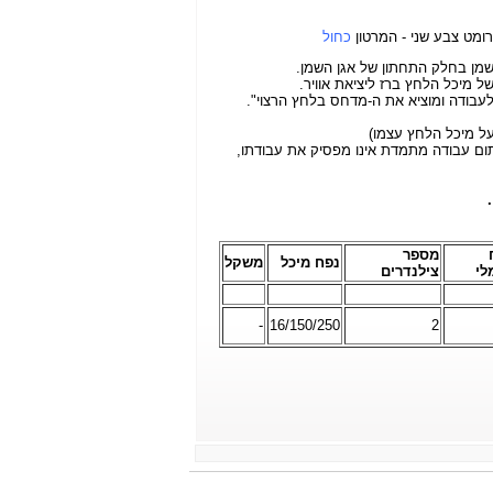
רומט צבע שני - המרטון
כחול
השמן בחלק התחתון של אגן השמן.
 מיכל הלחץ ברז ליציאת אוויר.
בודה ומוציא את ה-מדחס בלחץ הרצוי".
ל מיכל הלחץ עצמו)
ום עבודה מתמדת אינו מפסיק את עבודתו,
מספר
נפח מיכל
משקל
לי
צילנדרים
-
16/150/250
2